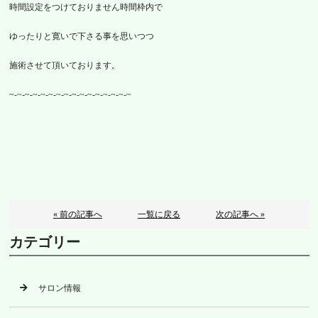
時間設定をつけておりません時間枠内で
ゆったりと寛いで下さる事を思いつつ
施術させて頂いております。
~-~-~-~-~-~-~-~-~-~-~-~-~-~-~-~
« 前の記事へ
一覧に戻る
次の記事へ »
カテゴリー
サロン情報