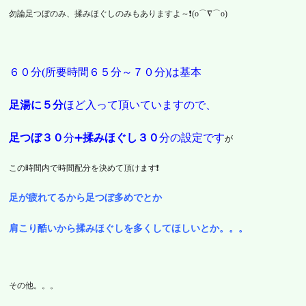
勿論足つぼのみ、揉みほぐしのみもありますよ～❗(o⌒∇⌒o)
６０分(所要時間６５分～７０分)は基本
足湯に５分
ほど入って頂いていますので、
足つぼ３０
分➕
揉みほぐし３０
分の設定です
が
この時間内で
時間配分を決めて頂けます❗
足が疲れてるから足つぼ多めでとか
肩こり酷いから揉みほぐしを多くしてほしいとか。。。
その他。。。