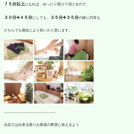
７５分以上
になれば、ゆったり受けて頂けるので、
３０分➕４５分
３５分➕３５分
にしても、
の様に均等も
どちらでも都合により良いかと
思います。
~-~-~-~-~-~-~-~-~-~-~-~-~-~-~-~
当店では出来る限りお客様の希望に添えるよう