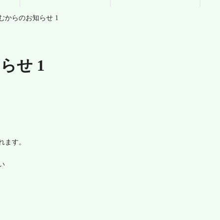
むからのお知らせ 1
ワークショップ
サロン情報
らせ 1
れます。
い